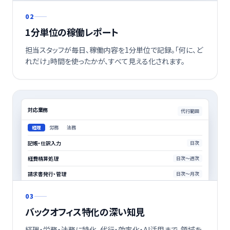
02
1分単位の稼働レポート
担当スタッフが毎日、稼働内容を1分単位で記録。「何に、ど
れだけ」時間を使ったかが、すべて見える化されます。
対応業務
代行範囲
経理
労務
法務
記帳・仕訳入力
日次
経費精算処理
日次〜週次
請求書発行・管理
日次〜月次
03
バックオフィス特化の深い知見
経理・労務・法務に特化。代行・効率化・AI活用まで、領域を