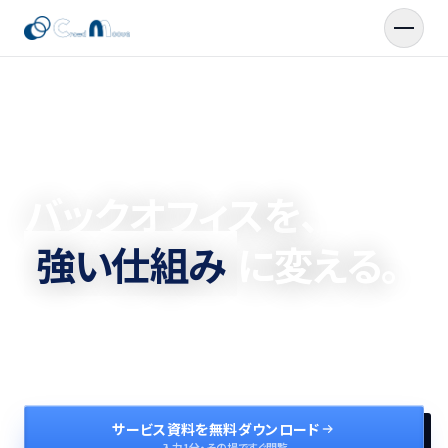
代行
業務改善
AI自動化
BPO
BPR
AX
バックオフィスを、
強い仕組み
に変える。
業務の代行で実務を回しつつ、現場視点で再設計
AIで自動化まで一気通貫で支援
サービス資料を無料ダウンロード
入力1分・その場ですぐ閲覧