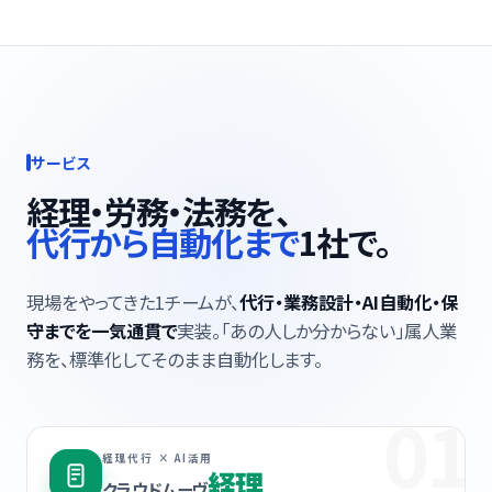
サービス
経理・労務・法務を、
代行から自動化まで
1社で。
現場をやってきた1チームが、
代行・業務設計・AI自動化・保
守までを一気通貫で
実装。「あの人しか分からない」属人業
務を、標準化してそのまま自動化します。
01
経理代行 × AI活用
経理
クラウドムーヴ