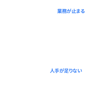
属人化のリスク
01
経理担当が辞めたら、
業務が止まる
手順もログイン情報も担当者の頭の中。退職や急な休み
のたびに支払いや月次の締めが止まり、毎回ゼロから後
任を探すことになります。
自動化の停滞
02
効率化したくても、
人手が足りない
目の前の入力や請求作業に追われ、自動化まで手が回ら
ない。ツールを契約しても設定できる人がおらず、ムダな
手作業が“当たり前”になっていきます。