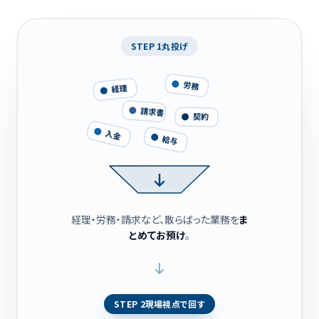
STEP 1
丸投げ
労務
経理
請求書
契約
入金
給与
経理・労務・請求など、散らばった業務を
ま
とめてお預け
。
STEP 2
現場視点で回す