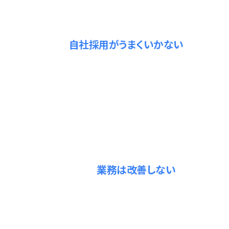
採用の重さ
03
そもそも、
自社採用がうまくいかない
経理・労務の経験者は募集しても応募が集まらない。採用
できても月80〜150万円の固定費、しかも数ヶ月で退
職……。採用と教育の“振り出し”を繰り返します。
外注の限界
04
外注だけしても、
業務は改善しない
作業を外に出しても、渡す準備やチェックは結局こちらの
仕事。非効率はそのままに外注費だけが増え、「頼んだの
に楽にならない」状態に陥りがちです。