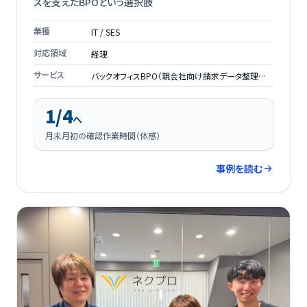
スを支えたBPOという選択肢
業種
IT / SES
対応領域
経理
サービス
バックオフィスBPO（親会社向け請求データ整理業
務）
1/4
へ
月末月初の確認作業時間（体感）
事例を読む