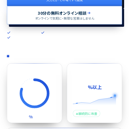
30分の無料オンライン相談
オンラインで気軽に・無理な営業はしません
支援実績100社以上
最短3営業日で稼働
月額固定費なし・1時間2,500円〜
これまでの実績
実務でのAI活用率
支援先での業務削減
90
%以上
80
継続的に改善
%