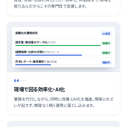
絞り込んだからこその専門性で支援します。
自動化の適用状況
AI活用
請求書・領収書のデータ化
AI-OCR
稼働中
経費精算・仕訳の分類
振り分けルール
稼働中
月次レポート・数値要約
下書き生成
検証中
04
現場で回る効率化・AI化
業務を代行しながら、同時に改善とAI化を推進。現場とのズ
レが起きず、無理なく続く運用に落とし込みます。