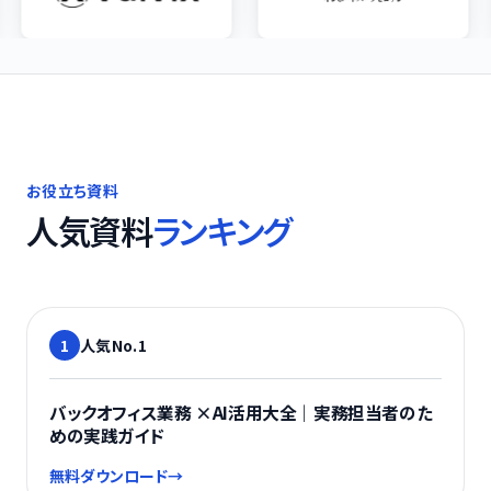
お役立ち資料
人気資料
ランキング
1
人気No.
1
AI活用
バックオフィス業務 ×AI活用大全｜実務担当者のた
めの実践ガイド
無料ダウンロード
→