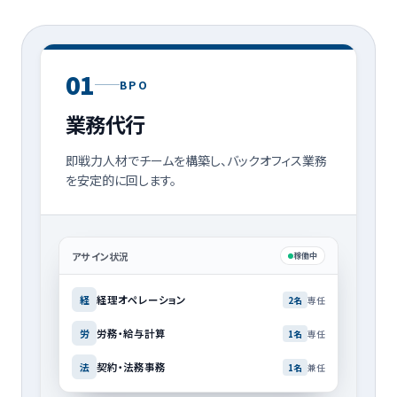
0
1
BPO
業務代行
即戦力人材でチームを構築し、バックオフィス業務
を安定的に回します。
アサイン状況
稼働中
経理オペレーション
経
2
名
専任
労務・給与計算
労
1
名
専任
契約・法務事務
法
1
名
兼任