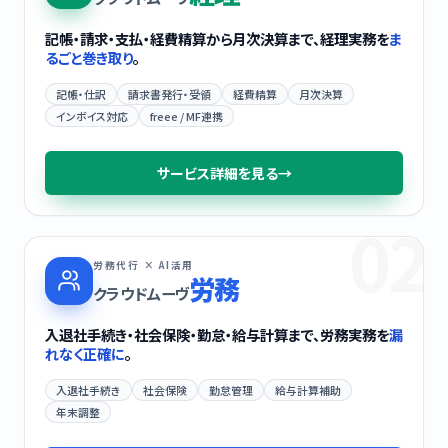
記帳・請求・支払・経費精算から月次決算まで、経理実務を
ま
るごと巻き取り
。
記帳・仕訳
請求書発行・受領
経費精算
月次決算
インボイス対応
freee / MF連携
サービス詳細を見る
→
02
労務代行 × AI活用
労務
クラウドムーヴ
入退社手続き・社会保険・勤怠・給与計算まで、労務実務を
漏
れなく正確に
。
入退社手続き
社会保険
勤怠管理
給与計算補助
年末調整