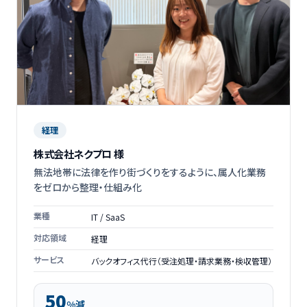
経理
株式会社ネクプロ 様
無法地帯に法律を作り街づくりをするように、属人化業務
をゼロから整理・仕組み化
業種
IT / SaaS
対応領域
経理
サービス
バックオフィス代行（受注処理・請求業務・検収管理）
50
%減