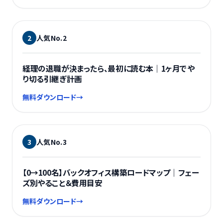
2
人気No.
2
経理
経理の退職が決まったら、最初に読む本｜1ヶ月でや
り切る引継ぎ計画
無料ダウンロード
→
3
人気No.
3
体制構築
【0→100名】バックオフィス構築ロードマップ｜フェー
ズ別やること＆費用目安
無料ダウンロード
→