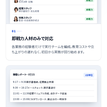
即戦力
月次決算・記帳
経理スタッフ
即戦力
請求書発行・支払処理
労務スタッフ
即戦力
勤怠・社会保険手続き
01
即戦力人材のみで対応
各業務の経験者だけで実行チームを編成。教育コストや立
ち上がりの遅れなく、初日から実務が回り始めます。
稼働レポート ・ 07/15
1分単位
9:17
→
9:30
請求書格納、経費振込申請
9:30
→
10:27
メールチェック、請求書送付
11:01
→
12:30
経理マニュアル作成、会計データ追加
13:00
→
15:00
CSVダウンロード、振込分の一時保存